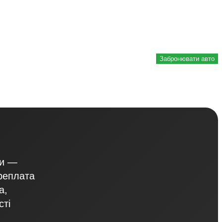
Забронювати авто
ви —
реплата
а,
сті