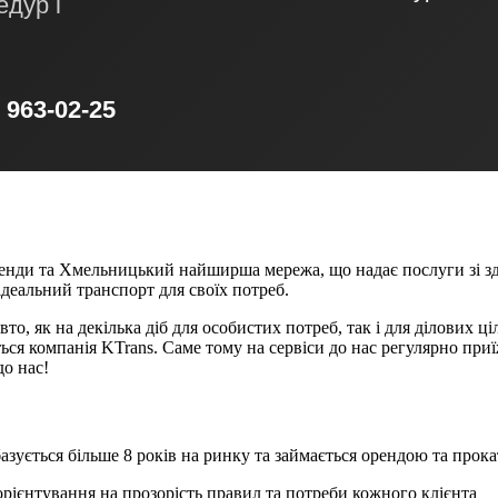
едур і
) 963-02-25
енди та Хмельницький найширша мережа, що надає послуги зі здач
ідеальний транспорт для своїх потреб.
о, як на декілька діб для особистих потреб, так і для ділових ц
ся компанія KTrans. Саме тому на сервіси до нас регулярно при
до нас!
 базується більше 8 років на ринку та займається орендою та про
орієнтування на прозорість правил та потреби кожного клієнта