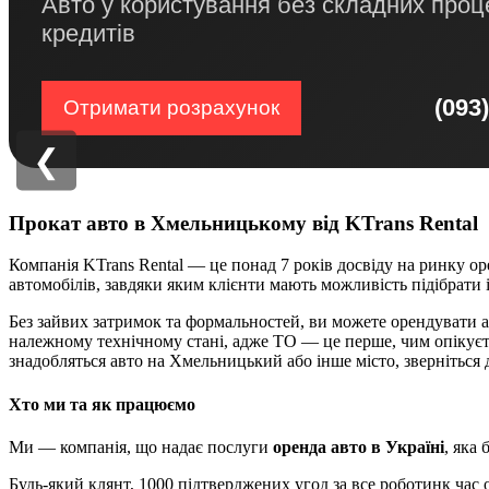
Авто у користування без складних проц
кредитів
(093
Отримати розрахунок
❮
Прокат авто в Хмельницькому від KTrans Rental
Компанія KTrans Rental — це понад 7 років досвіду на ринку ор
автомобілів, завдяки яким клієнти мають можливість підібрати 
Без зайвих затримок та формальностей, ви можете орендувати авт
належному технічному стані, адже ТО — це перше, чим опікуєть
знадобляться авто на Хмельницький або інше місто, зверніться 
Хто ми та як працюємо
Ми — компанія, що надає послуги
оренда авто в Україні
, яка
Будь-який клянт, 1000 підтверджених угод за все роботинк час 