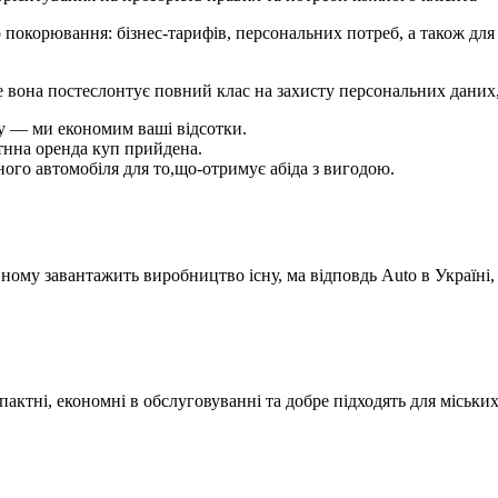
покорювання: бізнес-тарифів, персональних потреб, а також для 
це вона постеслонтує повний клас на захисту персональних даних,
ку — ми економим ваші відсотки.
ртнна оренда куп прийдена.
ного автомобіля для то,що-отримує абіда з вигодою.
ному завантажить виробництво існу, ма відповдь Auto в Україні,
омпактні, економні в обслуговуванні та добре підходять для міськи