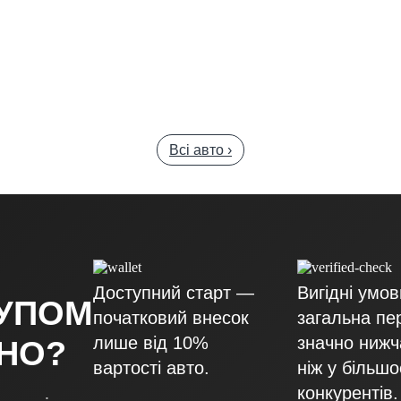
Всі авто ›
Доступний старт —
Вигідні умо
КУПОМ
початковий внесок
загальна пе
лише від 10%
значно нижч
ДНО?
вартості авто.
ніж у більшо
конкурентів.