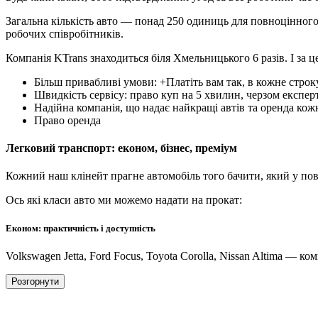
Загальна кількість авто — понад 250 одиниць для повноцінного 
робочих співробітників.
Компанія KTrans знаходиться біля Хмельницького 6 разів. І за 
Більш привабливі умови: +Платіть вам так, в кожне стро
Швидкість сервісу: право куп на 5 хвилин, черзом експе
Надійна компанія, що надає найкращі автів та оренда кож
Право оренда
Легковий транспорт: економ, бізнес, преміум
Кожний наш клінейт прагне автомобіль того бачити, який у пов
Ось які класи авто ми можемо надати на прокат:
Економ: практичність і доступність
Volkswagen Jetta, Ford Focus, Toyota Corolla, Nissan Altima — к
Розгорнути