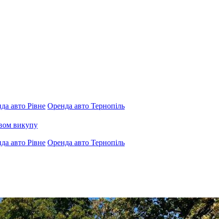
да авто Рівне
Оренда авто Тернопіль
авом викупу
да авто Рівне
Оренда авто Тернопіль